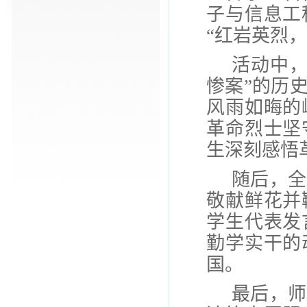
子与信息工
“
红岩英烈，
活动中
惨案”的历
风雨如晦的
革
命烈士坚
生深刻感悟
随后，
全
敬献鲜花并
学生代表发
勤学实干的
国。
最后
，师