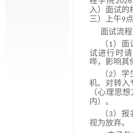
程学院
2026
入）面试的
三
）
上
午
9
面试流程
（
）面
1
试进行时请
哗，影响其
（
）
学
2
机、对转入
（心理思想
内）
。
（
）报
3
视为放弃。