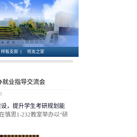
样板支部
校友之家
举办就业指导交流会
]
建设，提升学生考研规划能
在慎思
1
-232
教室举办以
“研