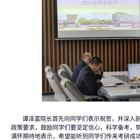
谭
泽富
院长
首先向同学们表示祝贺
，
并
深入
政策要求
，
鼓励同学们要坚定信心，科学备考
，
满怀期待地表示，希望能听到同学们传来考研成