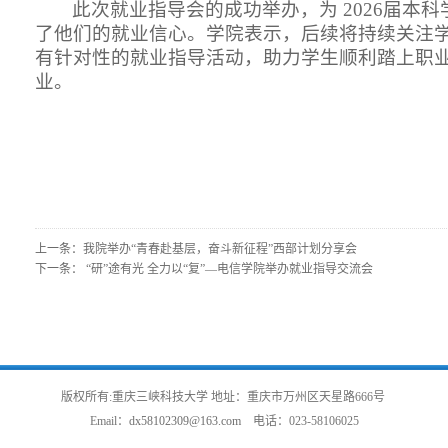
此次就业指导会的成功举办，为
2026届本
了他们的就业信心。学院表示，后续将持续关注
有针对性的就业指导活动，助力学生顺利踏上职
业。
上一条：
我院举办“青春赴基层，奋斗新征程”西部计划分享会
下一条：
“研”途有光 全力以“复”—电信学院举办就业指导交流会
版权所有:重庆三峡科技大学 地址：重庆市万州区天星路666号
Email：
dx58102309@163.com
电话：
023-58106025